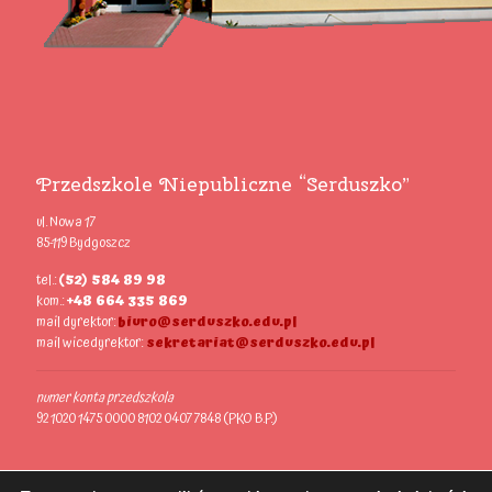
Przedszkole Niepubliczne “Serduszko”
ul. Nowa 17
85-119 Bydgoszcz
tel.:
(52) 584 89 98
kom.:
+48 664 335 869
mail dyrektor:
biuro@serduszko.edu.pl
mail wicedyrektor:
sekretariat@serduszko.edu.pl
numer konta przedszkola
92 1020 1475 0000 8102 0407 7848 (PKO B.P.)