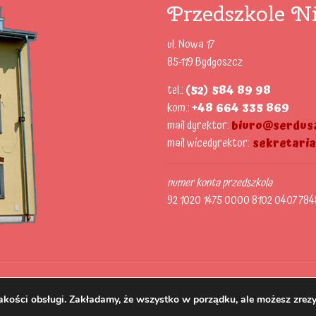
Przedszkole Ni
ul. Nowa 17
85-119 Bydgoszcz
tel.:
(52) 584 89 98
kom.:
+48 664 335 869
mail dyrektor:
biuro@serdusz
mail wicedyrektor:
sekretari
numer konta przedszkola
92 1020 1475 0000 8102 0407 784
akości obsługi. Zakładamy, że wszystko w porządku, ale możesz zrezy