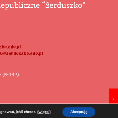
epubliczne “Serduszko”
ko.edu.pl
at@serduszko.edu.pl
8 (PKO B.P.)
gnować, jeśli chcesz. [
więcej
]
Akceptuję