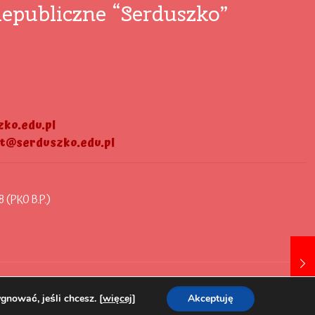
epubliczne “Serduszko”
ko.edu.pl
at@serduszko.edu.pl
8 (PKO B.P.)
gnować, jeśli chcesz. [
więcej
]
Akceptuję