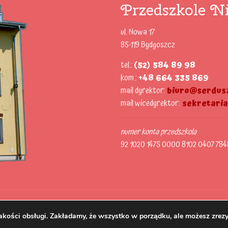
Przedszkole Ni
ul. Nowa 17
85-119 Bydgoszcz
tel.:
(52) 584 89 98
kom.:
+48 664 335 869
mail dyrektor:
biuro@serdusz
mail wicedyrektor:
sekretari
numer konta przedszkola
92 1020 1475 0000 8102 0407 784
akości obsługi. Zakładamy, że wszystko w porządku, ale możesz zrezy