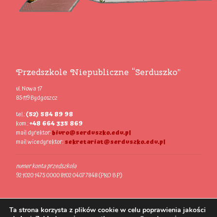
Przedszkole Niepubliczne “Serduszko”
ul. Nowa 17
85-119 Bydgoszcz
tel.:
(52) 584 89 98
kom.:
+48 664 335 869
mail dyrektor:
biuro@serduszko.edu.pl
mail wicedyrektor:
sekretariat@serduszko.edu.pl
numer konta przedszkola
92 1020 1475 0000 8102 0407 7848 (PKO B.P.)
Ta strona korzysta z plików cookie w celu poprawienia jakości