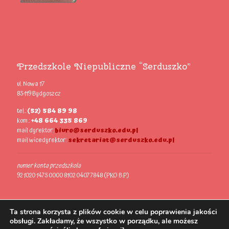
Przedszkole Niepubliczne “Serduszko”
ul. Nowa 17
85-119 Bydgoszcz
tel.:
(52) 584 89 98
kom.:
+48 664 335 869
mail dyrektor:
biuro@serduszko.edu.pl
mail wicedyrektor:
sekretariat@serduszko.edu.pl
numer konta przedszkola
92 1020 1475 0000 8102 0407 7848 (PKO B.P.)
Ta strona korzysta z plików cookie w celu poprawienia jakości
obsługi. Zakładamy, że wszystko w porządku, ale możesz