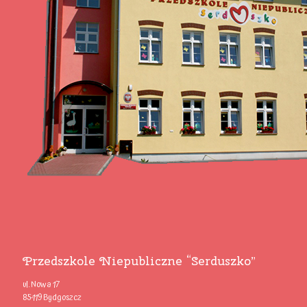
Przedszkole Niepubliczne “Serduszko”
ul. Nowa 17
85-119 Bydgoszcz