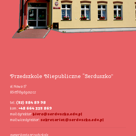
Przedszkole Niepubliczne “Serduszko”
ul. Nowa 17
85-119 Bydgoszcz
tel.:
(52) 584 89 98
kom.:
+48 664 335 869
mail dyrektor:
biuro@serduszko.edu.pl
mail wicedyrektor:
sekretariat@serduszko.edu.pl
numer konta przedszkola