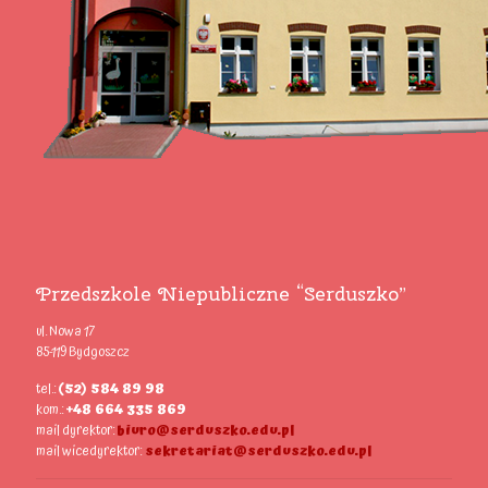
Przedszkole Niepubliczne “Serduszko”
ul. Nowa 17
85-119 Bydgoszcz
tel.:
(52) 584 89 98
kom.:
+48 664 335 869
mail dyrektor:
biuro@serduszko.edu.pl
mail wicedyrektor:
sekretariat@serduszko.edu.pl