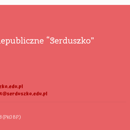
epubliczne “Serduszko”
ko.edu.pl
at@serduszko.edu.pl
8 (PKO B.P.)