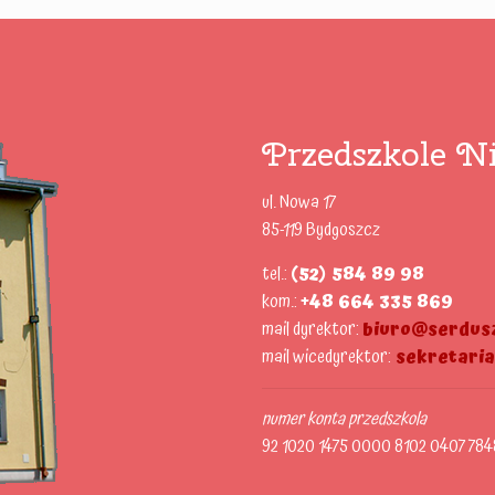
Przedszkole Ni
ul. Nowa 17
85-119 Bydgoszcz
tel.:
(52) 584 89 98
kom.:
+48 664 335 869
mail dyrektor:
biuro@serdusz
mail wicedyrektor:
sekretari
numer konta przedszkola
92 1020 1475 0000 8102 0407 784