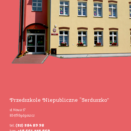
Przedszkole Niepubliczne “Serduszko”
ul. Nowa 17
85-119 Bydgoszcz
tel.:
(52) 584 89 98