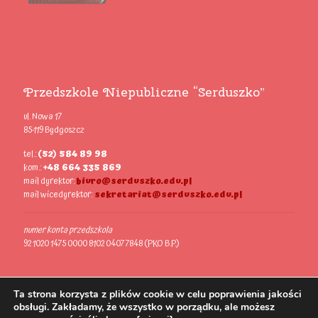
Przedszkole Niepubliczne “Serduszko”
ul. Nowa 17
85-119 Bydgoszcz
tel.:
(52) 584 89 98
kom.:
+48 664 335 869
mail dyrektor:
biuro@serduszko.edu.pl
mail wicedyrektor:
sekretariat@serduszko.edu.pl
numer konta przedszkola
92 1020 1475 0000 8102 0407 7848 (PKO B.P.)
Ta strona korzysta z plików cookie w celu poprawienia jakości
obsługi. Zakładamy, że wszystko w porządku, ale możesz