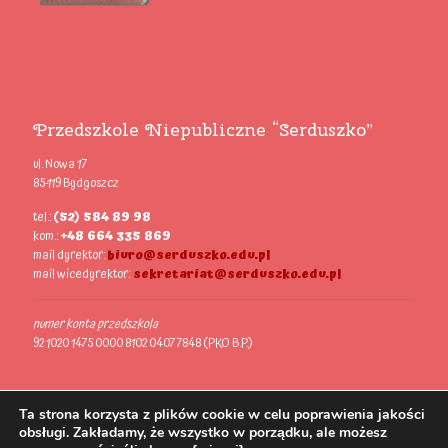
Przedszkole Niepubliczne “Serduszko”
ul. Nowa 17
85-119 Bydgoszcz
tel.:
(52) 584 89 98
kom.:
+48 664 335 869
mail dyrektor:
biuro@serduszko.edu.pl
mail wicedyrektor:
sekretariat@serduszko.edu.pl
numer konta przedszkola
92 1020 1475 0000 8102 0407 7848 (PKO B.P.)
Ta strona korzysta z plików cookie w celu poprawienia jakości
obsługi. Zakładamy, że wszystko w porządku, ale możesz