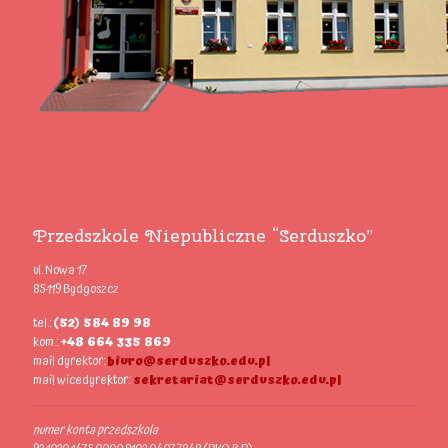
Przedszkole Niepubliczne “Serduszko”
ul. Nowa 17
85-119 Bydgoszcz
tel.:
(52) 584 89 98
kom.:
+48 664 335 869
mail dyrektor:
biuro@serduszko.edu.pl
mail wicedyrektor:
sekretariat@serduszko.edu.pl
numer konta przedszkola