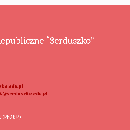
epubliczne “Serduszko”
ko.edu.pl
at@serduszko.edu.pl
8 (PKO B.P.)