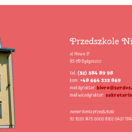
Przedszkole Ni
ul. Nowa 17
85-119 Bydgoszcz
tel.:
(52) 584 89 98
kom.:
+48 664 335 869
mail dyrektor:
biuro@serdusz
mail wicedyrektor:
sekretari
numer konta przedszkola
92 1020 1475 0000 8102 0407 784