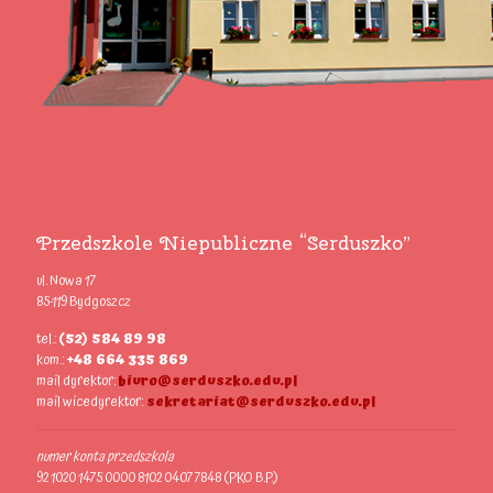
Przedszkole Niepubliczne “Serduszko”
ul. Nowa 17
85-119 Bydgoszcz
tel.:
(52) 584 89 98
kom.:
+48 664 335 869
mail dyrektor:
biuro@serduszko.edu.pl
mail wicedyrektor:
sekretariat@serduszko.edu.pl
numer konta przedszkola
92 1020 1475 0000 8102 0407 7848 (PKO B.P.)