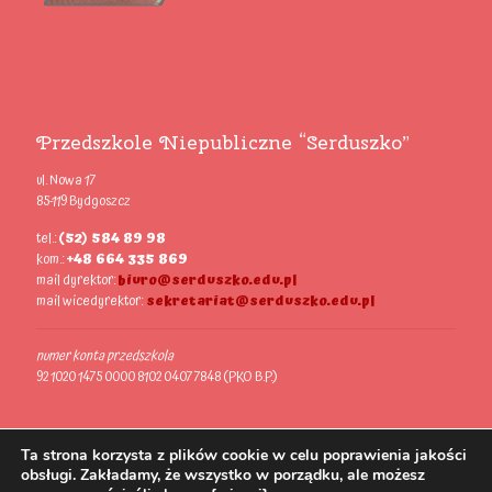
Przedszkole Niepubliczne “Serduszko”
ul. Nowa 17
85-119 Bydgoszcz
tel.:
(52) 584 89 98
kom.:
+48 664 335 869
mail dyrektor:
biuro@serduszko.edu.pl
mail wicedyrektor:
sekretariat@serduszko.edu.pl
numer konta przedszkola
92 1020 1475 0000 8102 0407 7848 (PKO B.P.)
Ta strona korzysta z plików cookie w celu poprawienia jakości
obsługi. Zakładamy, że wszystko w porządku, ale możesz