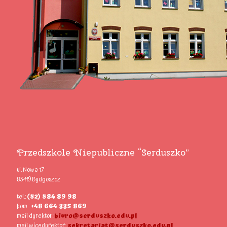
Przedszkole Niepubliczne “Serduszko”
ul. Nowa 17
85-119 Bydgoszcz
tel.:
(52) 584 89 98
kom.:
+48 664 335 869
mail dyrektor:
biuro@serduszko.edu.pl
mail wicedyrektor:
sekretariat@serduszko.edu.pl