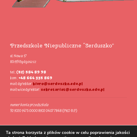
Przedszkole Niepubliczne “Serduszko”
ul. Nowa 17
85-119 Bydgoszcz
tel.:
(52) 584 89 98
kom.:
+48 664 335 869
mail dyrektor:
biuro@serduszko.edu.pl
mail wicedyrektor:
sekretariat@serduszko.edu.pl
numer konta przedszkola
92 1020 1475 0000 8102 0407 7848 (PKO B.P.)
Ta strona korzysta z plików cookie w celu poprawienia jakości