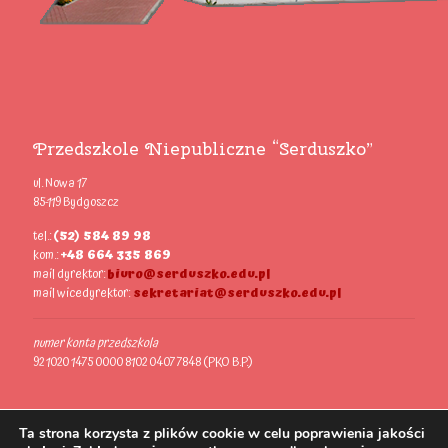
Przedszkole Niepubliczne “Serduszko”
ul. Nowa 17
85-119 Bydgoszcz
tel.:
(52) 584 89 98
kom.:
+48 664 335 869
mail dyrektor:
biuro@serduszko.edu.pl
mail wicedyrektor:
sekretariat@serduszko.edu.pl
numer konta przedszkola
92 1020 1475 0000 8102 0407 7848 (PKO B.P.)
Ta strona korzysta z plików cookie w celu poprawienia jakości