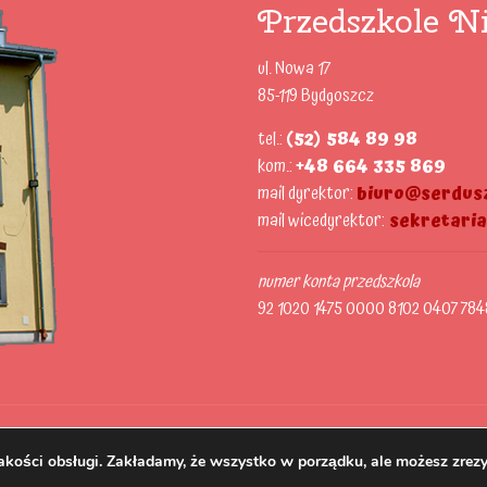
Przedszkole Ni
ul. Nowa 17
85-119 Bydgoszcz
tel.:
(52) 584 89 98
kom.:
+48 664 335 869
mail dyrektor:
biuro@serdusz
mail wicedyrektor:
sekretari
numer konta przedszkola
92 1020 1475 0000 8102 0407 784
akości obsługi. Zakładamy, że wszystko w porządku, ale możesz zrezy