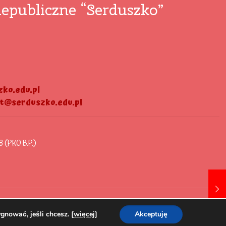
epubliczne “Serduszko”
ko.edu.pl
at@serduszko.edu.pl
8 (PKO B.P.)
gnować, jeśli chcesz. [
więcej
]
Akceptuję