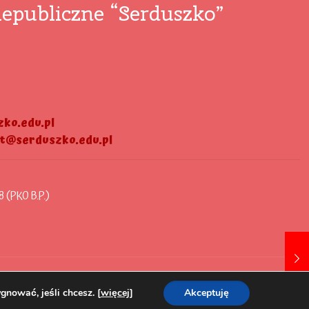
epubliczne “Serduszko”
ko.edu.pl
at@serduszko.edu.pl
8 (PKO B.P.)
gnować, jeśli chcesz. [
więcej
]
Akceptuję