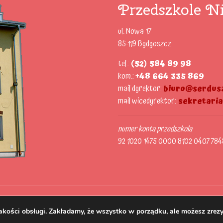
Przedszkole Ni
ul. Nowa 17
85-119 Bydgoszcz
tel.:
(52) 584 89 98
kom.:
+48 664 335 869
mail dyrektor:
biuro@serdusz
mail wicedyrektor:
sekretari
numer konta przedszkola
92 1020 1475 0000 8102 0407 784
akości obsługi. Zakładamy, że wszystko w porządku, ale możesz zrezy