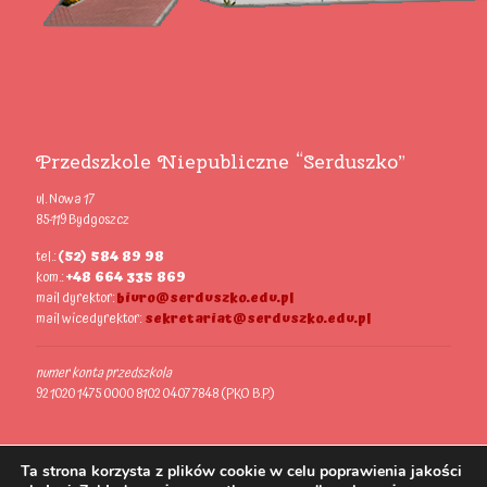
Przedszkole Niepubliczne “Serduszko”
ul. Nowa 17
85-119 Bydgoszcz
tel.:
(52) 584 89 98
kom.:
+48 664 335 869
mail dyrektor:
biuro@serduszko.edu.pl
mail wicedyrektor:
sekretariat@serduszko.edu.pl
numer konta przedszkola
92 1020 1475 0000 8102 0407 7848 (PKO B.P.)
Ta strona korzysta z plików cookie w celu poprawienia jakości