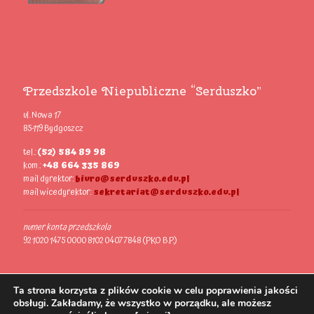
Przedszkole Niepubliczne “Serduszko”
ul. Nowa 17
85-119 Bydgoszcz
tel.:
(52) 584 89 98
kom.:
+48 664 335 869
mail dyrektor:
biuro@serduszko.edu.pl
mail wicedyrektor:
sekretariat@serduszko.edu.pl
numer konta przedszkola
92 1020 1475 0000 8102 0407 7848 (PKO B.P.)
Ta strona korzysta z plików cookie w celu poprawienia jakości
obsługi. Zakładamy, że wszystko w porządku, ale możesz