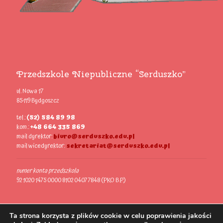
Przedszkole Niepubliczne “Serduszko”
ul. Nowa 17
85-119 Bydgoszcz
tel.:
(52) 584 89 98
kom.:
+48 664 335 869
mail dyrektor:
biuro@serduszko.edu.pl
mail wicedyrektor:
sekretariat@serduszko.edu.pl
numer konta przedszkola
92 1020 1475 0000 8102 0407 7848 (PKO B.P.)
Ta strona korzysta z plików cookie w celu poprawienia jakości