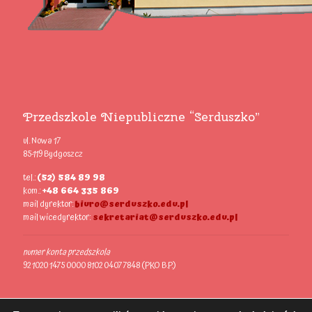
Przedszkole Niepubliczne “Serduszko”
ul. Nowa 17
85-119 Bydgoszcz
tel.:
(52) 584 89 98
kom.:
+48 664 335 869
mail dyrektor:
biuro@serduszko.edu.pl
mail wicedyrektor:
sekretariat@serduszko.edu.pl
numer konta przedszkola
92 1020 1475 0000 8102 0407 7848 (PKO B.P.)