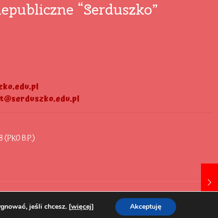
epubliczne “Serduszko”
ko.edu.pl
at@serduszko.edu.pl
8 (PKO B.P.)
gnować, jeśli chcesz. [
więcej
]
Akceptuję