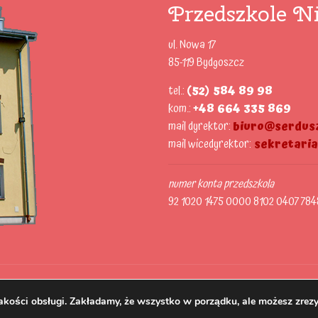
Przedszkole Ni
ul. Nowa 17
85-119 Bydgoszcz
tel.:
(52) 584 89 98
kom.:
+48 664 335 869
mail dyrektor:
biuro@serdusz
mail wicedyrektor:
sekretari
numer konta przedszkola
92 1020 1475 0000 8102 0407 784
akości obsługi. Zakładamy, że wszystko w porządku, ale możesz zrezy