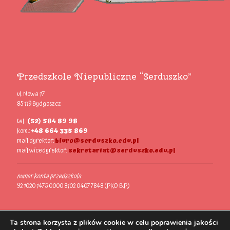
Przedszkole Niepubliczne “Serduszko”
ul. Nowa 17
85-119 Bydgoszcz
tel.:
(52) 584 89 98
kom.:
+48 664 335 869
mail dyrektor:
biuro@serduszko.edu.pl
mail wicedyrektor:
sekretariat@serduszko.edu.pl
numer konta przedszkola
92 1020 1475 0000 8102 0407 7848 (PKO B.P.)
Ta strona korzysta z plików cookie w celu poprawienia jakości