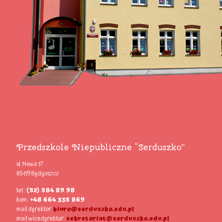
Przedszkole Niepubliczne “Serduszko”
ul. Nowa 17
85-119 Bydgoszcz
tel.:
(52) 584 89 98
kom.:
+48 664 335 869
mail dyrektor:
biuro@serduszko.edu.pl
mail wicedyrektor:
sekretariat@serduszko.edu.pl